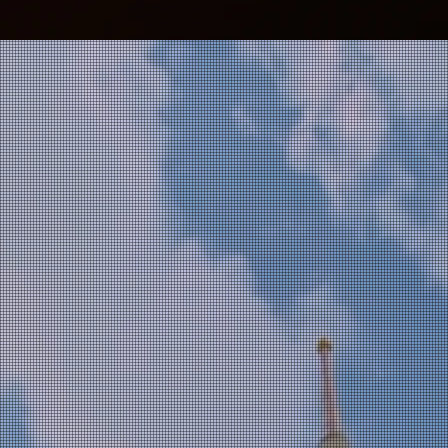
PHO THON
goes
ACADEM