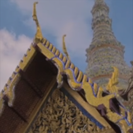
. lerne von den Bes
PHO & CHE
MASSAGE 