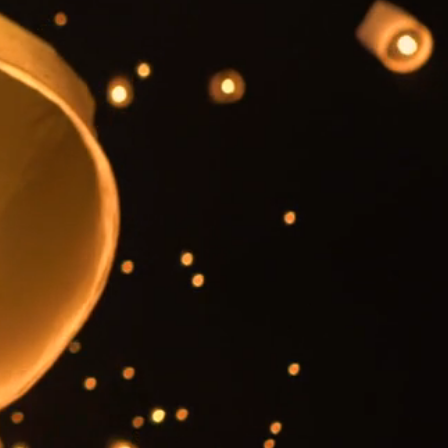
NG
AGE™