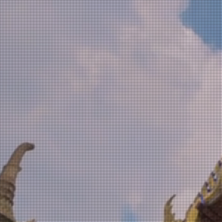
..
WAT 
THAI 