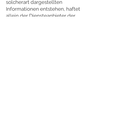
solcherart dargestellten
Informationen entstehen, haftet
allein der Diensteanbieter der
Seite, auf welche verwiesen wurde,
nicht derjenige, der über Links auf
die jeweilige Veröffentlichung
lediglich verweist.
Werden uns Rechtsverletzungen
bekannt, werden die externen
Links durch uns unverzüglich
entfernt.
Urheberrecht
Die auf unserer Webseite
veröffentlichen Inhalte und Werke
unterliegen dem deutschen
Urheberrecht (
http://www.gesetze-
im-
internet.de/bundesrecht/urhg/ge
samt.pdf
) . Die Vervielfältigung,